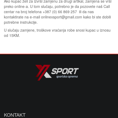
Ako kupac želi za izvrši zamjenu za drugi artikal, zamjena se vrši
preko online-a. U tom slučaju, potrebno je da pozovete naš Call
centar na broj telefona +387 (0) 66 869 257 ili da nas
kontaktirate na e-mail onlinexsport@gmail.com kako bi ste dobili
potrebne instrukcije.
U slučaju zamjene, troškove vraćanja robe snosi kupac u iznosu
od 15KM.
KONTAKT