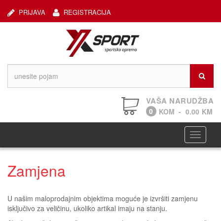
PRIJAVA
REGISTRACIJA
VAŠA NARUDŽBA
0
KOM
-
0.00
KM
Navigaci
Zamjena
U našim maloprodajnim objektima moguće je izvršiti zamjenu
isključivo za veličinu, ukoliko artikal imaju na stanju.