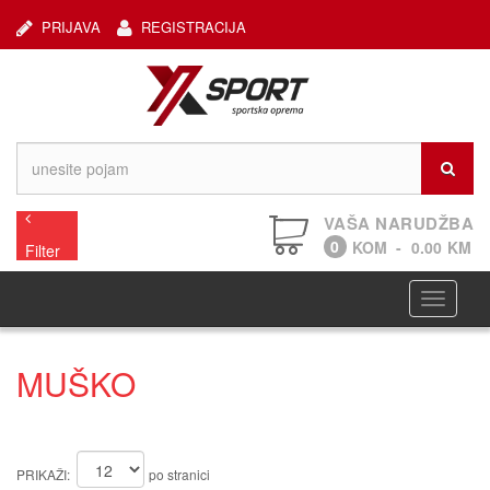
PRIJAVA
REGISTRACIJA
VAŠA NARUDŽBA
0
KOM
-
0.00
KM
Filter
Navigaci
MUŠKO
PRIKAŽI:
po stranici