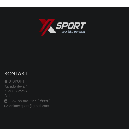
KONTAKT
X SPORT
Karađorđeva 1
75400 Zvornik
BiH
+387 66 869 257 ( Viber )
onlinexsport@gmail.com