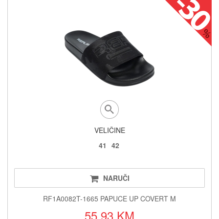
VELIČINE
41
42
NARUČI
RF1A0082T-1665 PAPUCE UP COVERT M
55.93 KM