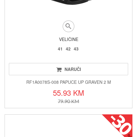
VELIČINE
41
42
43
NARUČI
RF1A0078S-008 PAPUCE UP GRAVEN 2 M
55.93 KM
79.90 KM