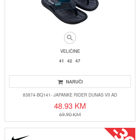
VELIČINE
41
42
47
NARUČI
83874-BQ141- JAPANKE RIDER DUNAS VII AD
48.93 KM
69.90 KM