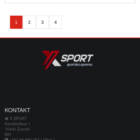
1
2
3
4
KONTAKT
X SPORT
Karađorđeva 1
75400 Zvornik
BiH
+387 66 869 257 ( Viber )