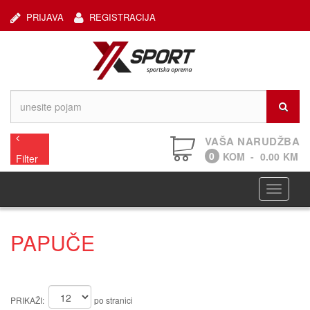
PRIJAVA
REGISTRACIJA
VAŠA NARUDŽBA
0
KOM
-
0.00
KM
Filter
Navigaci
PAPUČE
PRIKAŽI:
po stranici