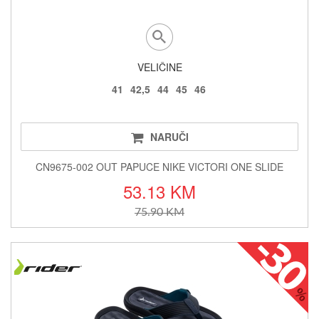
VELIČINE
41
42,5
44
45
46
NARUČI
CN9675-002 OUT PAPUCE NIKE VICTORI ONE SLIDE
53.13 KM
75.90 KM