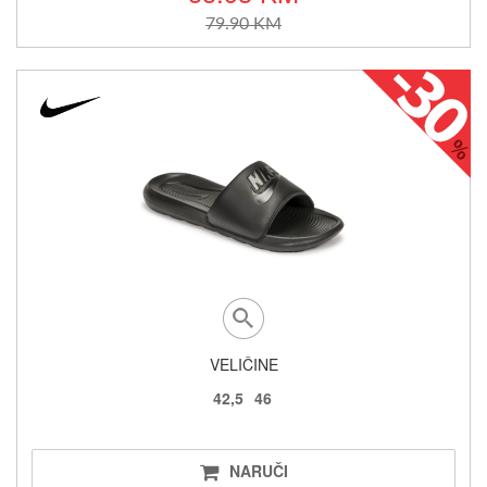
79.90 KM
VELIČINE
42,5
46
NARUČI