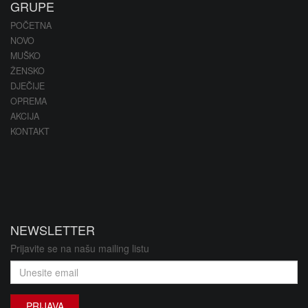
GRUPE
POČETNA
NOVO
MUŠKO
ŽENSKO
DJEČIJE
OPREMA
AKCIJA
KONTAKT
NEWSLETTER
Prijavite se na našu mailing listu
PRIJAVA