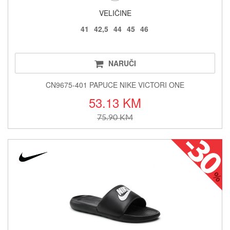
VELIČINE
41
42,5
44
45
46
NARUČI
CN9675-401 PAPUCE NIKE VICTORI ONE
53.13 KM
75.90 KM