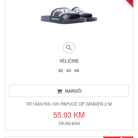
VELIČINE
42
43
44
NARUČI
RF1A0078S-195 PAPUCE UP GRAVEN 2 M
55.93 KM
79.90 KM