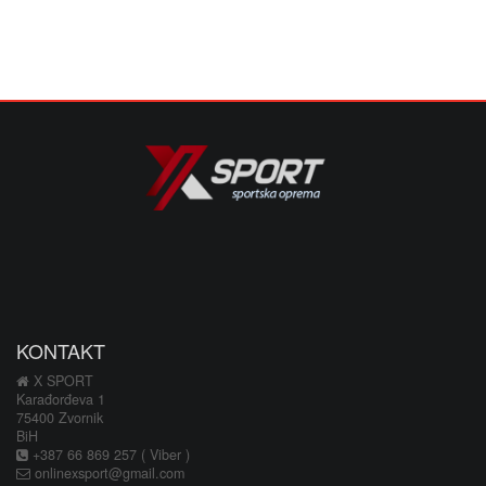
KONTAKT
X SPORT
Karađorđeva 1
75400 Zvornik
BiH
+387 66 869 257 ( Viber )
onlinexsport@gmail.com