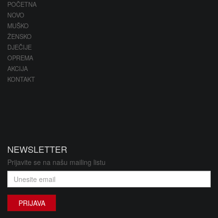
POČETNA
NOVO
MUŠKO
ŽENSKO
DJEČIJE
OPREMA
AKCIJA
KONTAKT
NEWSLETTER
Prijavite se na našu mailing listu
PRIJAVA