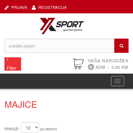
PRIJAVA
REGISTRACIJA
VAŠA NARUDŽBA
0
KOM
-
0.00
KM
Filter
Navigaci
MAJICE
PRIKAŽI:
po stranici