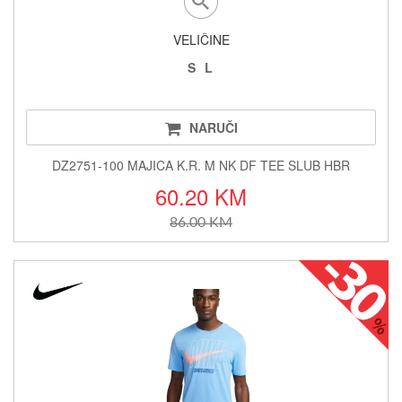
VELIČINE
S
L
NARUČI
DZ2751-100 MAJICA K.R. M NK DF TEE SLUB HBR
60.20 KM
86.00 KM