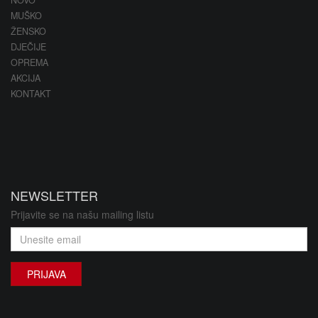
MUŠKO
ŽENSKO
DJEČIJE
OPREMA
AKCIJA
KONTAKT
NEWSLETTER
Prijavite se na našu mailing listu
PRIJAVA