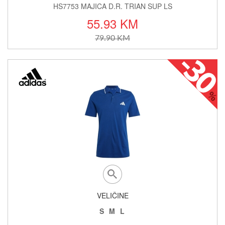
HS7753 MAJICA D.R. TRIAN SUP LS
55.93 KM
79.90 KM
VELIČINE
S
M
L