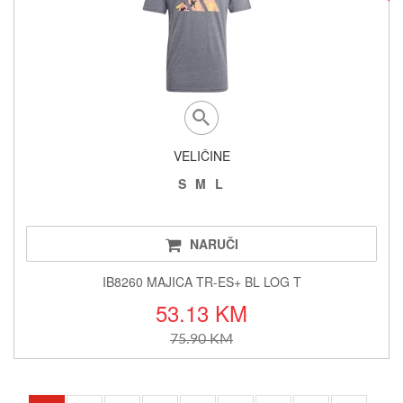
VELIČINE
S
M
L
NARUČI
IB8260 MAJICA TR-ES+ BL LOG T
53.13 KM
75.90 KM