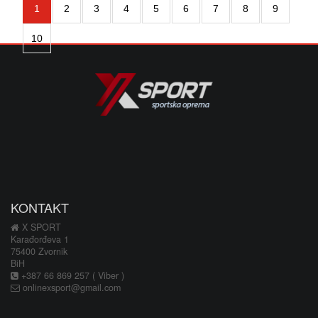
1
2
3
4
5
6
7
8
9
10
KONTAKT
X SPORT
Karađorđeva 1
75400 Zvornik
BiH
+387 66 869 257 ( Viber )
onlinexsport@gmail.com