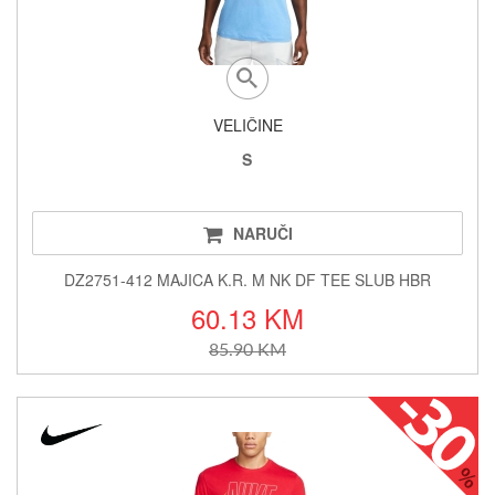
VELIČINE
S
NARUČI
DZ2751-412 MAJICA K.R. M NK DF TEE SLUB HBR
60.13 KM
85.90 KM