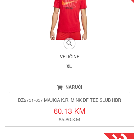
VELIČINE
XL
NARUČI
DZ2751-657 MAJICA K.R. M NK DF TEE SLUB HBR
60.13 KM
85.90 KM