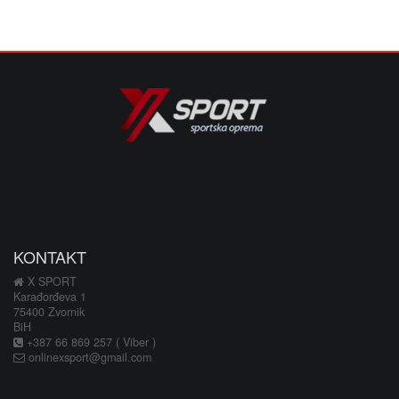
KONTAKT
X SPORT
Karađorđeva 1
75400 Zvornik
BiH
+387 66 869 257 ( Viber )
onlinexsport@gmail.com