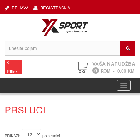
PRIJAVA
REGISTRACIJA
VAŠA NARUDŽBA
0
KOM
-
0.00
KM
Filter
Navigaci
PRSLUCI
PRIKAŽI:
po stranici