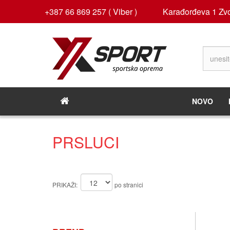
+387 66 869 257 ( Viber )
Karađorđeva 1 Zvo
NOVO
PRSLUCI
PRIKAŽI:
po stranici