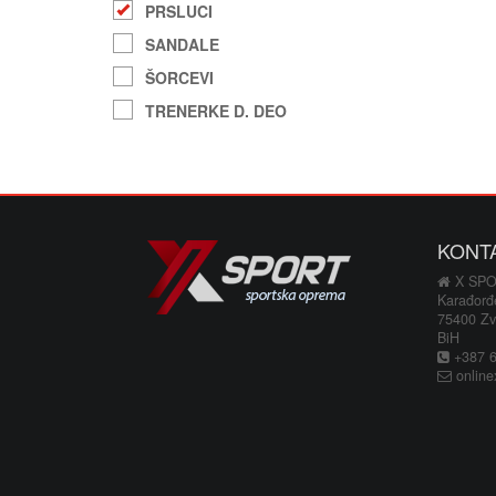
PRSLUCI
SANDALE
ŠORCEVI
TRENERKE D. DEO
KONT
X SP
Karađorđ
75400 Zv
BiH
+387 66
online