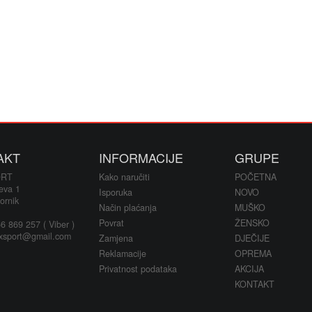
AKT
INFORMACIJE
GRUPE
ORT
Kako naručiti
POČETNA
eva 1
Isporuka
NOVO
ornik
Način plaćanja
MUŠKO
Povrat
ŽENSKO
 869 257 ( Viber )
xsport@gmail.com
Zamjena
DJEČIJE
Reklamacije
OPREMA
Privatnost podataka
AKCIJA
KONTAKT