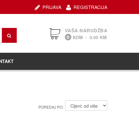
PRIJAVA
REGISTRACIJA
VAŠA NARUDŽBA
0
KOM
-
0.00
KM
NTAKT
POREDAJ PO: