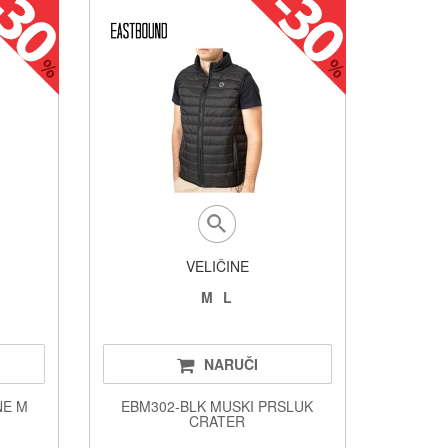
VELIČINE
M
L
NARUČI
NE M
EBM302-BLK MUSKI PRSLUK
CRATER