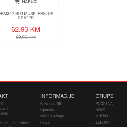
NARUČI
EBM302-BLU MUSKI PRSLUK
CRATER
62.93 KM
89.90 KM
AKT
INFORMACIJE
GRUPE
ORT
Kako naručiti
POČETNA
eva 1
Isporuka
NOVO
ornik
Način plaćanja
MUŠKO
Povrat
ŽENSKO
 869 257 ( Viber )