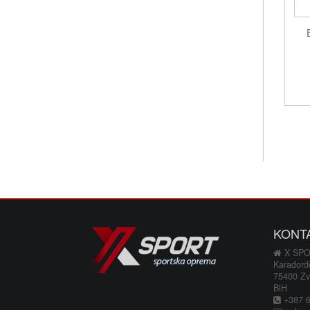
KONT
X SP
Karađorđ
75400 Zv
BiH
+387 66