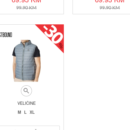
99.90 KM
99.90 KM
VELIČINE
M
L
XL