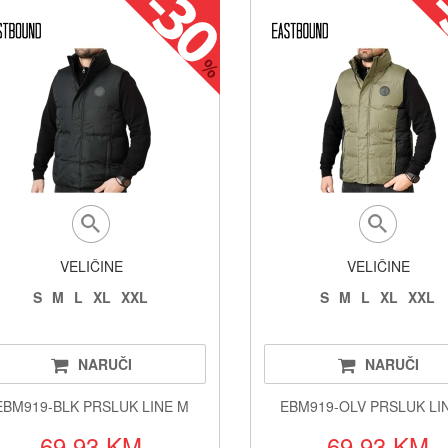
VELIČINE
VELIČINE
S
M
L
XL
XXL
S
M
L
XL
XXL
NARUČI
NARUČI
EBM919-BLK PRSLUK LINE M
EBM919-OLV PRSLUK LI
69.93 KM
69.93 KM