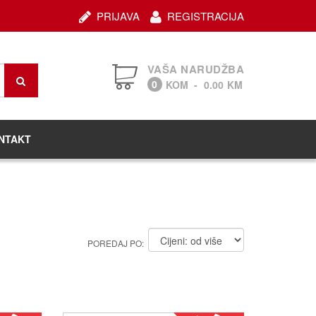
PRIJAVA
REGISTRACIJA
VAŠA NARUDŽBA
0
KOM
-
0.00
KM
NTAKT
POREDAJ PO: