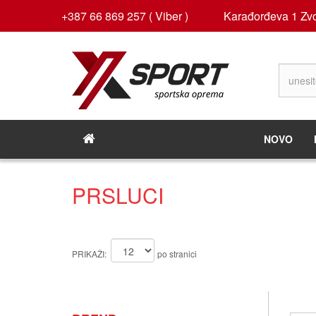
+387 66 869 257 ( Viber )
Karađorđeva 1 Zvo
NOVO
PRSLUCI
PRIKAŽI:
po stranici