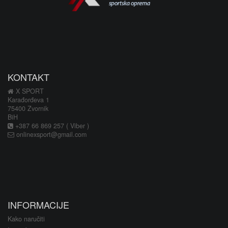
KONTAKT
X SPORT
Karađorđeva 1
75400 Zvornik
BiH
+387 66 869 257 ( Viber )
onlinexsport@gmail.com
INFORMACIJE
Kako naručiti