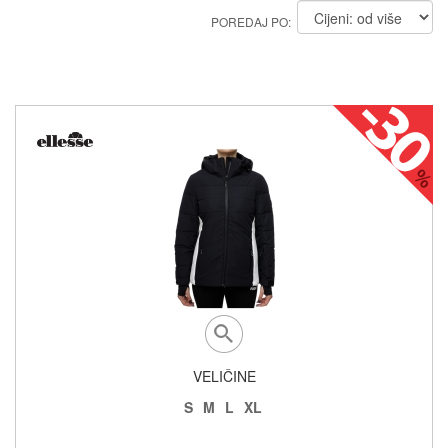
POREDAJ PO:
VELIČINE
S
M
L
XL