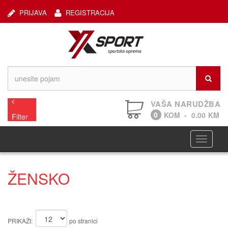
PRIJAVA
REGISTRACIJA
VAŠA NARUDŽBA
0
KOM
-
0.00
KM
Filter
Navigaci
ŽENSKO
PRIKAŽI:
po stranici