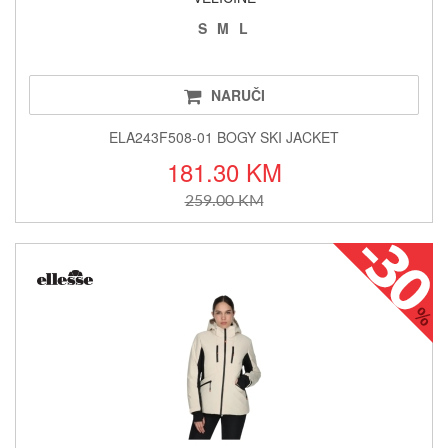
S
M
L
NARUČI
ELA243F508-01 BOGY SKI JACKET
181.30 KM
259.00 KM