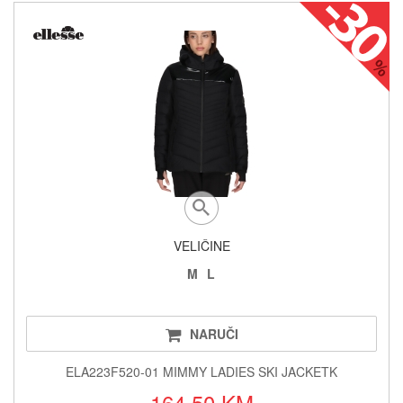
VELIČINE
M
L
NARUČI
ELA223F520-01 MIMMY LADIES SKI JACKETK
164.50 KM