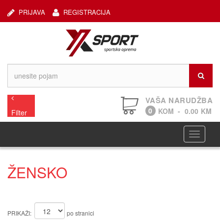
PRIJAVA
REGISTRACIJA
VAŠA NARUDŽBA
0
KOM
-
0.00
KM
Filter
Navigaci
ŽENSKO
PRIKAŽI:
po stranici