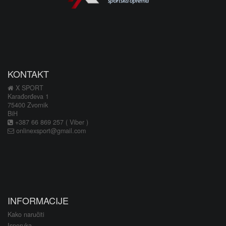
KONTAKT
X SPORT
Karađorđeva 1
75400 Zvornik
BiH
+387 66 869 257 ( Viber )
onlinexsport@gmail.com
INFORMACIJE
Kako naručiti
Isporuka