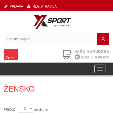
PRIJAVA
REGISTRACIJA
VAŠA NARUDŽBA
0
KOM
-
0.00
KM
Filter
Navigaci
ŽENSKO
PRIKAŽI:
po stranici