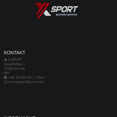
KONTAKT
X SPORT
Karađorđeva 1
75400 Zvornik
BiH
+387 66 869 257 ( Viber )
onlinexsport@gmail.com