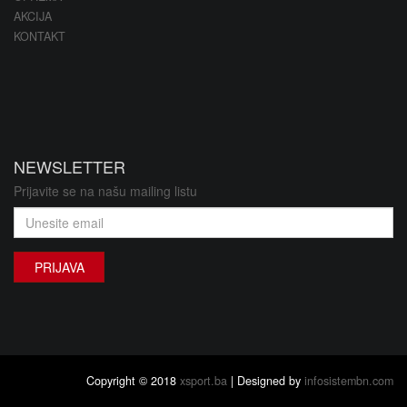
AKCIJA
KONTAKT
NEWSLETTER
Prijavite se na našu mailing listu
PRIJAVA
Copyright © 2018
xsport.ba
| Designed by
infosistembn.com