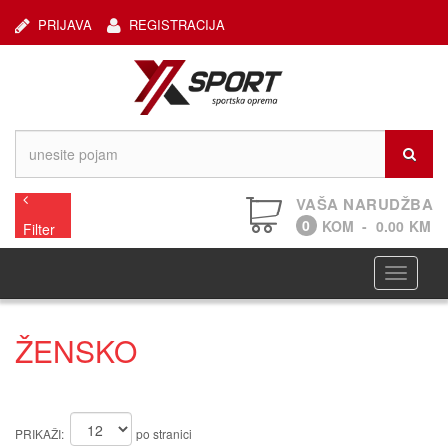
PRIJAVA
REGISTRACIJA
VAŠA NARUDŽBA
0
KOM
-
0.00
KM
Filter
Navigaci
ŽENSKO
PRIKAŽI:
po stranici