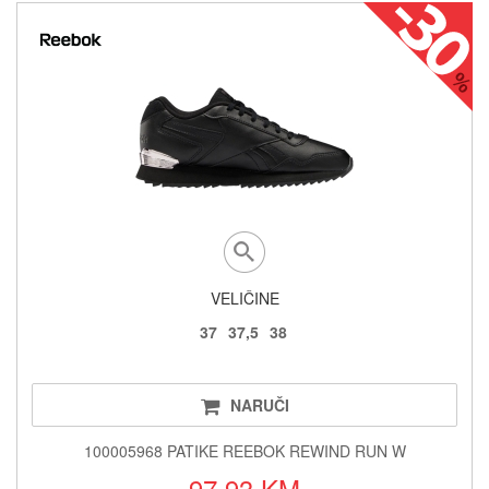
VELIČINE
37
37,5
38
NARUČI
100005968 PATIKE REEBOK REWIND RUN W
97.93 KM