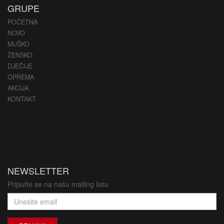
GRUPE
POČETNA
NOVO
MUŠKO
ŽENSKO
DJEČIJE
OPREMA
AKCIJA
KONTAKT
NEWSLETTER
Prijavite se na našu mailing listu