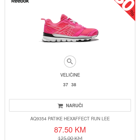
VELIČINE
37
38
NARUČI
AQ9354 PATIKE HEXAFFECT RUN LEE
87.50 KM
125.00 KM