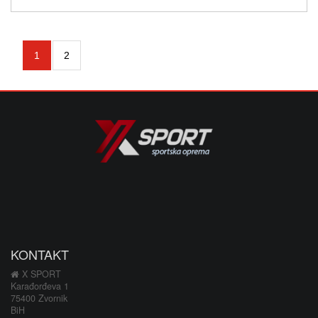
1
2
KONTAKT
X SPORT
Karađorđeva 1
75400 Zvornik
BiH