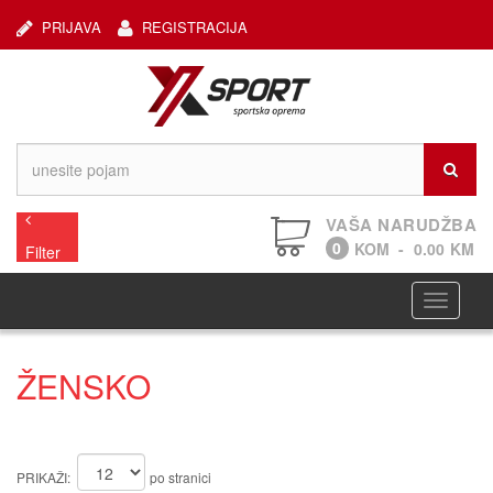
PRIJAVA
REGISTRACIJA
VAŠA NARUDŽBA
0
KOM
-
0.00
KM
Filter
Navigaci
ŽENSKO
PRIKAŽI:
po stranici