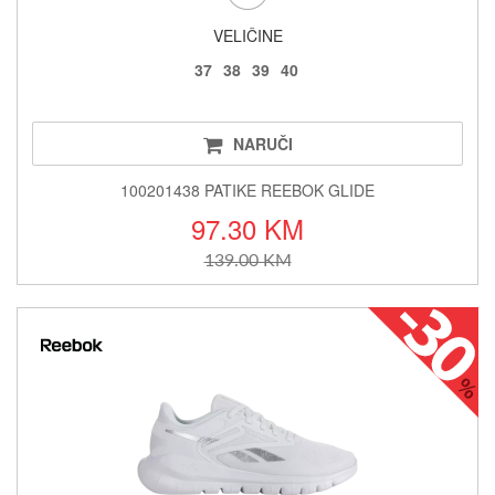
VELIČINE
37
38
39
40
NARUČI
100201438 PATIKE REEBOK GLIDE
97.30 KM
139.00 KM