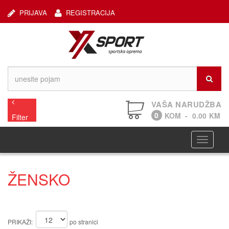
PRIJAVA
REGISTRACIJA
VAŠA NARUDŽBA
0
KOM
-
0.00
KM
Filter
Navigaci
ŽENSKO
PRIKAŽI:
po stranici