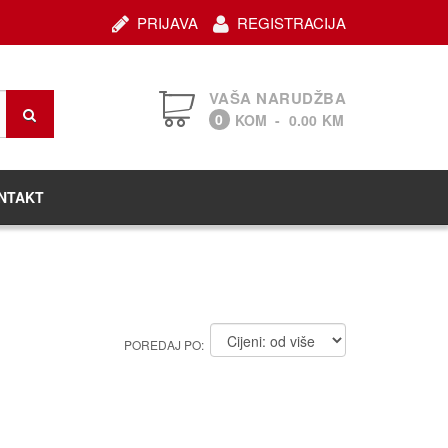
PRIJAVA
REGISTRACIJA
VAŠA NARUDŽBA
0
KOM
-
0.00
KM
NTAKT
POREDAJ PO: