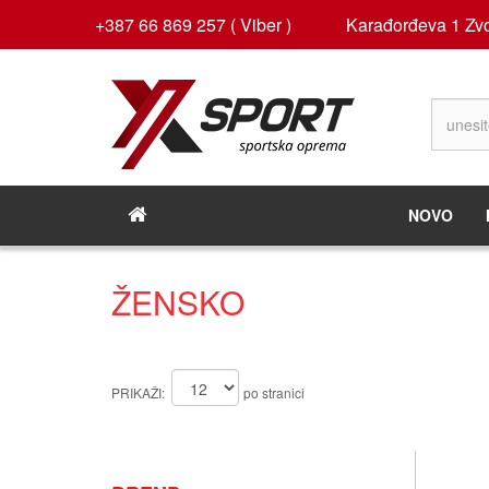
+387 66 869 257 ( Viber )
Karađorđeva 1 Zvo
NOVO
ŽENSKO
PRIKAŽI:
po stranici