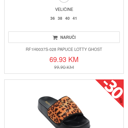
VELIČINE
36
38
40
41
NARUČI
RF1H0037S-028 PAPUCE LOTTY GHOST
69.93 KM
99.90 KM