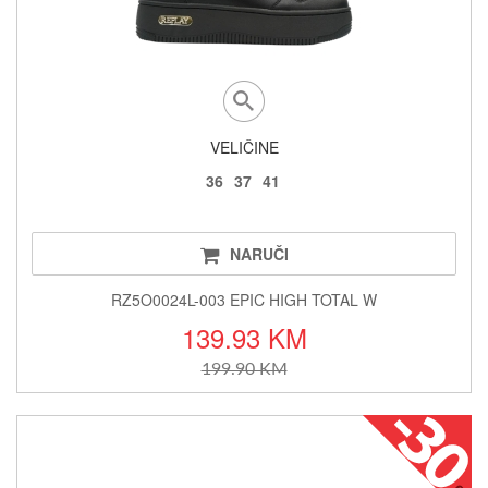
VELIČINE
36
37
41
NARUČI
RZ5O0024L-003 EPIC HIGH TOTAL W
139.93 KM
199.90 KM