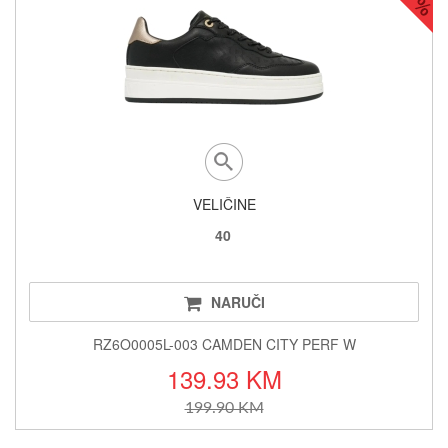
VELIČINE
40
NARUČI
RZ6O0005L-003 CAMDEN CITY PERF W
139.93 KM
199.90 KM