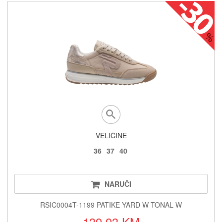
VELIČINE
36
37
40
NARUČI
RSIC0004T-1199 PATIKE YARD W TONAL W
139.93 KM