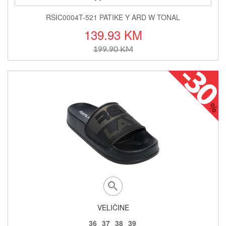
RSIC0004T-521 PATIKE Y ARD W TONAL
139.93 KM
199.90 KM
VELIČINE
36
37
38
39