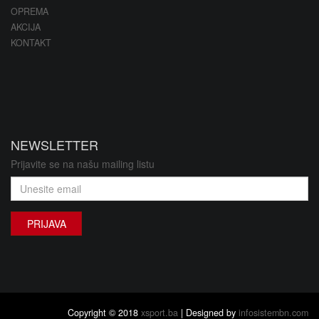
OPREMA
AKCIJA
KONTAKT
NEWSLETTER
Prijavite se na našu mailing listu
PRIJAVA
Copyright © 2018
xsport.ba
| Designed by
infosistembn.com