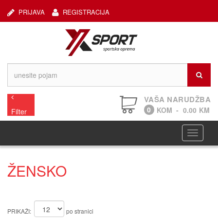
PRIJAVA
REGISTRACIJA
VAŠA NARUDŽBA
0
KOM
-
0.00
KM
Filter
Navigaci
ŽENSKO
PRIKAŽI:
po stranici