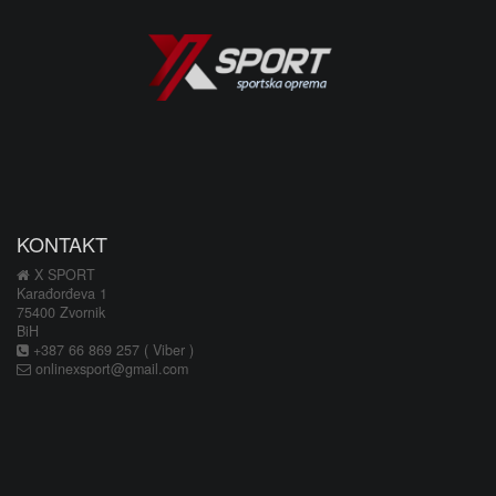
KONTAKT
X SPORT
Karađorđeva 1
75400 Zvornik
BiH
+387 66 869 257 ( Viber )
onlinexsport@gmail.com