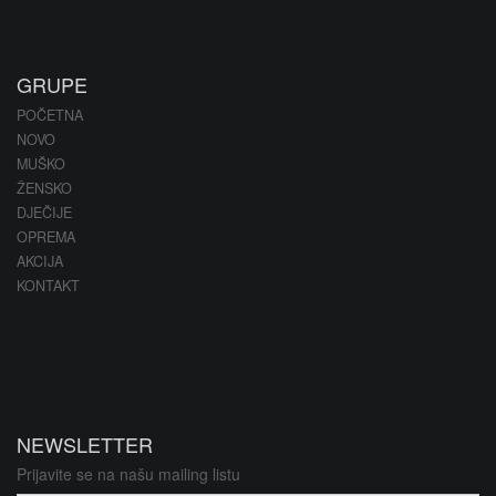
GRUPE
POČETNA
NOVO
MUŠKO
ŽENSKO
DJEČIJE
OPREMA
AKCIJA
KONTAKT
NEWSLETTER
Prijavite se na našu mailing listu