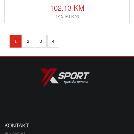
102.13 KM
145.90 KM
1
2
3
4
KONTAKT
X SPORT