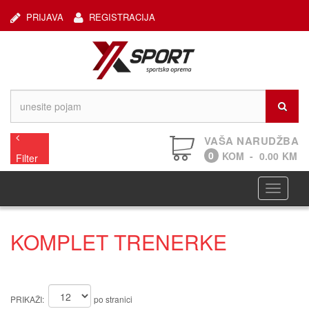
PRIJAVA
REGISTRACIJA
VAŠA NARUDŽBA
0
KOM
-
0.00
KM
Filter
Navigaci
KOMPLET TRENERKE
PRIKAŽI:
po stranici