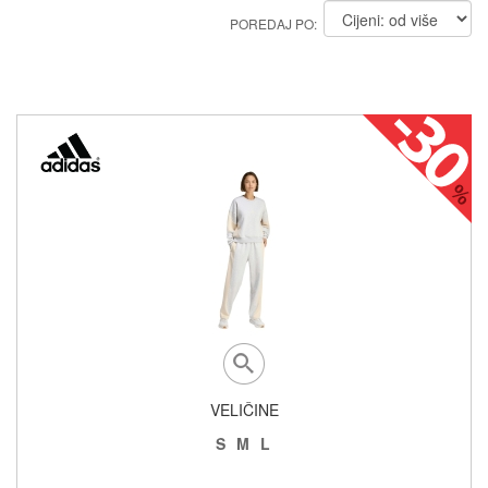
POREDAJ PO:
VELIČINE
S
M
L