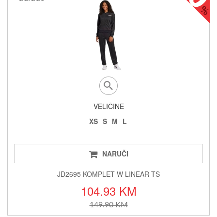
VELIČINE
XS
S
M
L
NARUČI
JD2695 KOMPLET W LINEAR TS
104.93 KM
149.90 KM