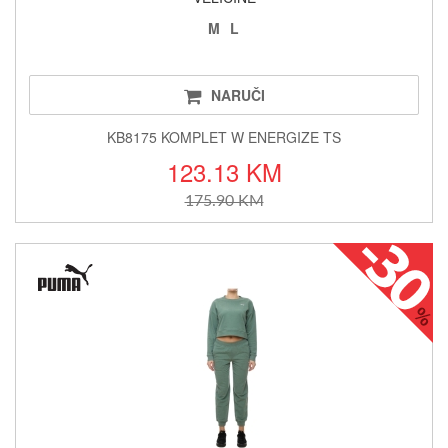
M
L
NARUČI
KB8175 KOMPLET W ENERGIZE TS
123.13 KM
175.90 KM