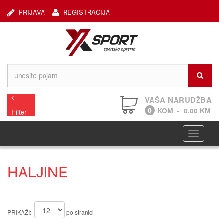
PRIJAVA
REGISTRACIJA
VAŠA NARUDŽBA
0
KOM
-
0.00
KM
Filter
Navigaci
HALJINE
PRIKAŽI:
po stranici