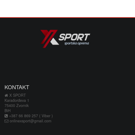
KONTAKT
X SPORT
Karađorđeva 1
75400 Zvornik
BiH
+387 66 869 257 ( Viber )
onlinexsport@gmail.com