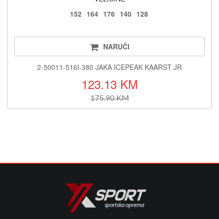
152
164
176
140
128
NARUČI
2-50011-516I-380 JAKA ICEPEAK KAARST JR
123.13 KM
175.90 KM