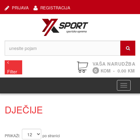
PRIJAVA
REGISTRACIJA
VAŠA NARUDŽBA
0
KOM
-
0.00
KM
Filter
Navigaci
DJEČIJE
PRIKAŽI:
po stranici