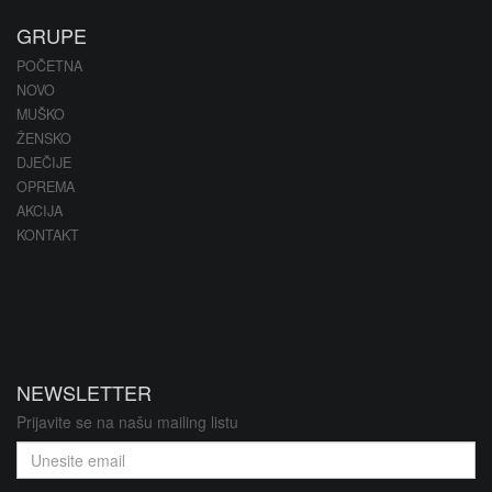
GRUPE
POČETNA
NOVO
MUŠKO
ŽENSKO
DJEČIJE
OPREMA
AKCIJA
KONTAKT
NEWSLETTER
Prijavite se na našu mailing listu