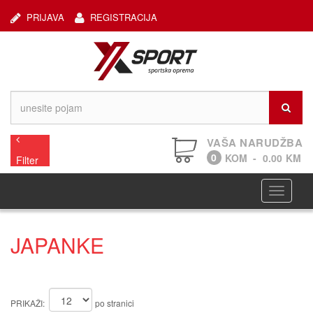
PRIJAVA
REGISTRACIJA
VAŠA NARUDŽBA
0
KOM
-
0.00
KM
Filter
Navigaci
JAPANKE
PRIKAŽI:
po stranici