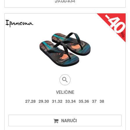
29.00 KM
VELIČINE
27.28
29.30
31.32
33.34
35.36
37
38
NARUČI