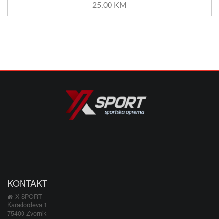
25.00 KM
KONTAKT
X SPORT
Karađorđeva 1
75400 Zvornik