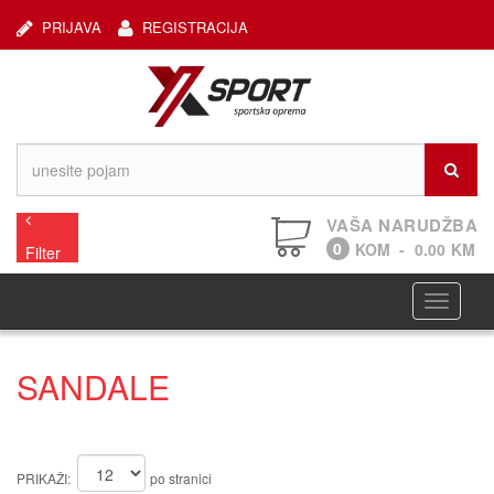
PRIJAVA
REGISTRACIJA
VAŠA NARUDŽBA
0
KOM
-
0.00
KM
Filter
Navigaci
SANDALE
PRIKAŽI:
po stranici