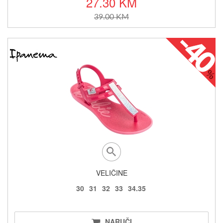
27.30 KM
39.00 KM
VELIČINE
30
31
32
33
34.35
NARUČI