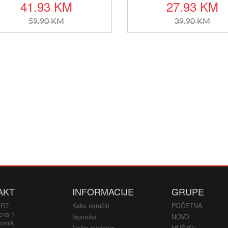
41.93 KM
27.93 KM
59.90 KM
39.90 KM
AKT
INFORMACIJE
GRUPE
ORT
Kako naručiti
POČETNA
eva 1
Isporuka
NOVO
ornik