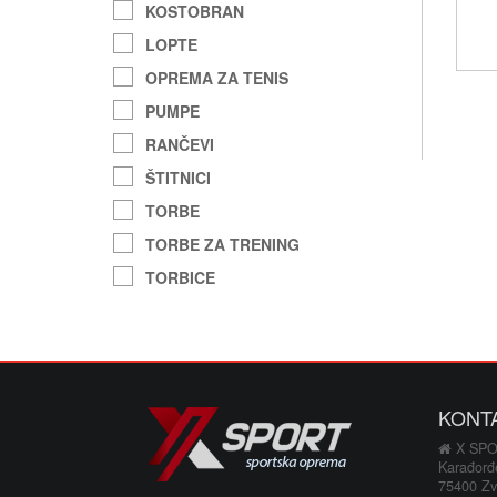
KOSTOBRAN
LOPTE
OPREMA ZA TENIS
PUMPE
RANČEVI
ŠTITNICI
TORBE
TORBE ZA TRENING
TORBICE
KONT
X SP
Karađorđ
75400 Zv