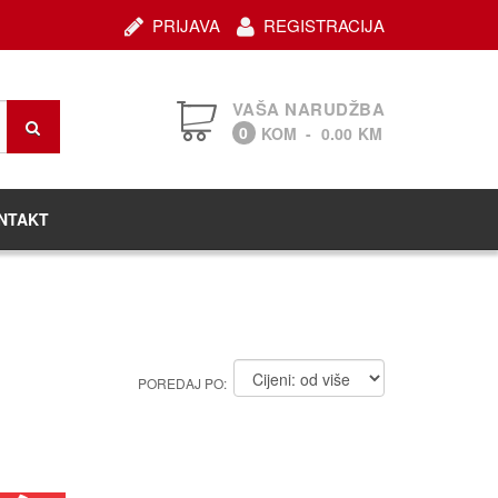
PRIJAVA
REGISTRACIJA
VAŠA NARUDŽBA
0
KOM
-
0.00
KM
NTAKT
POREDAJ PO: