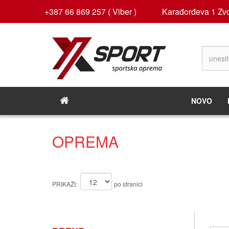
+387 66 869 257 ( Viber )
Karađorđeva 1 Zvo
NOVO
OPREMA
PRIKAŽI:
po stranici