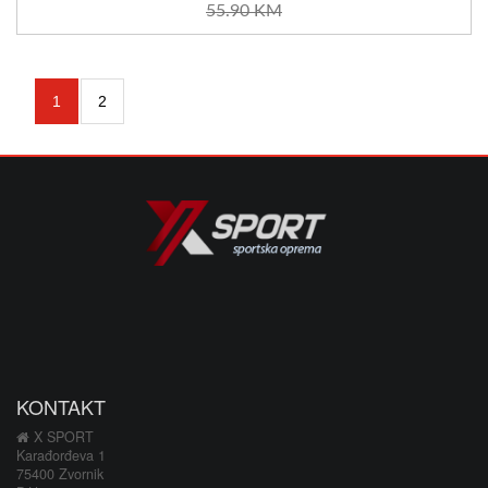
55.90 KM
1
2
KONTAKT
X SPORT
Karađorđeva 1
75400 Zvornik