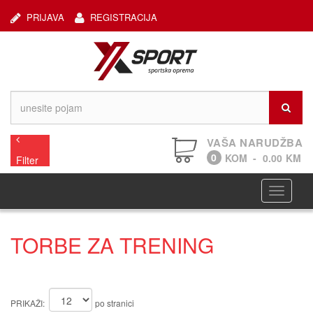
PRIJAVA
REGISTRACIJA
VAŠA NARUDŽBA
0
KOM
-
0.00
KM
Filter
Navigaci
TORBE ZA TRENING
PRIKAŽI:
po stranici