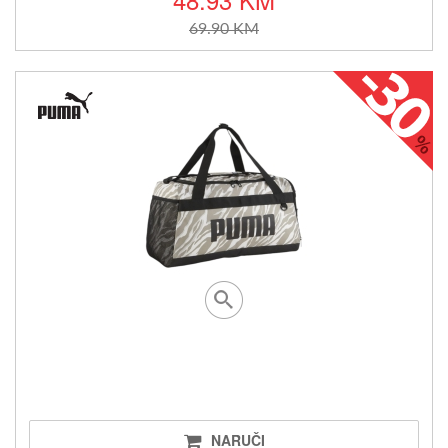
69.90 KM
NARUČI