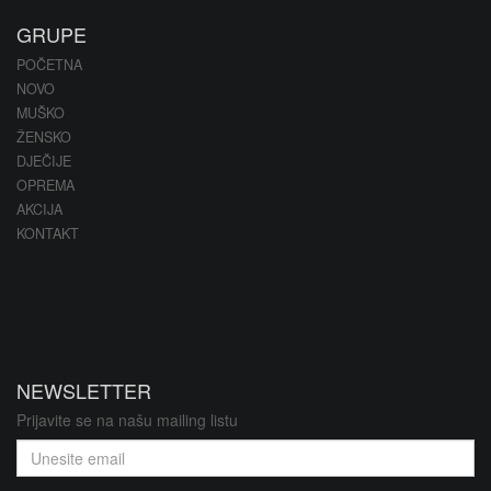
GRUPE
POČETNA
NOVO
MUŠKO
ŽENSKO
DJEČIJE
OPREMA
AKCIJA
KONTAKT
NEWSLETTER
Prijavite se na našu mailing listu