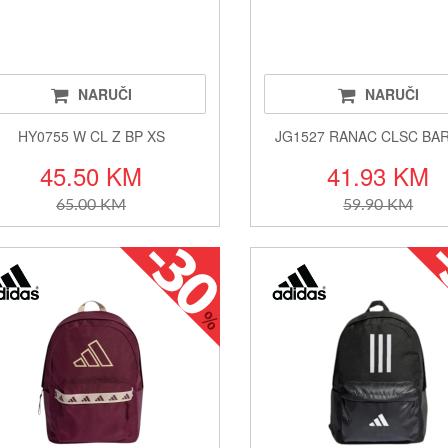
NARUČI
NARUČI
HY0755 W CL Z BP XS
JG1527 RANAC CLSC BA
45.50 KM
41.93 KM
65.00 KM
59.90 KM