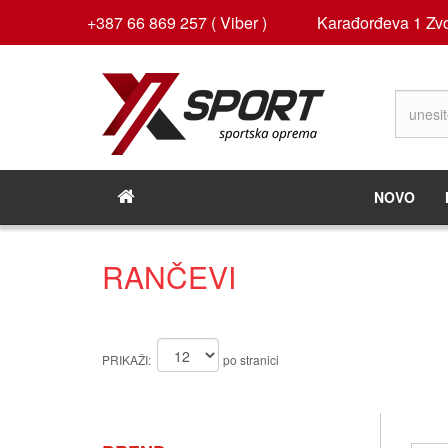
+387 66 869 257 ( Viber )
Karađorđeva 1 Zvo
NOVO
RANČEVI
PRIKAŽI:
po stranici