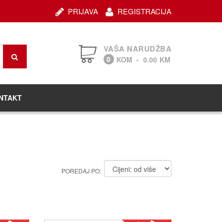
PRIJAVA
REGISTRACIJA
VAŠA NARUDŽBA
0
KOM
-
0.00
KM
NTAKT
POREDAJ PO: