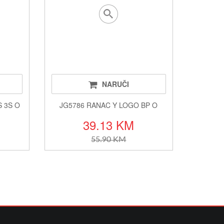
NARUČI
 3S O
JG5786 RANAC Y LOGO BP O
39.13 KM
55.90 KM