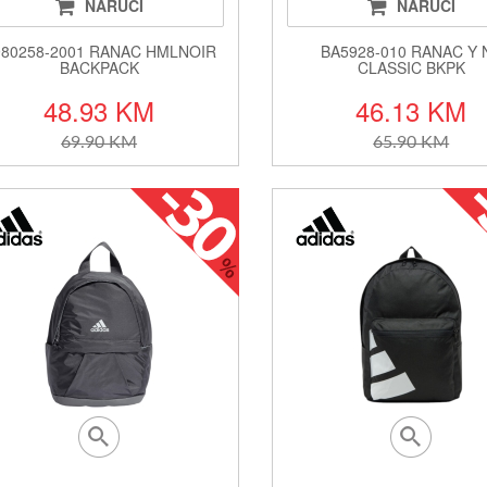
NARUČI
NARUČI
980258-2001 RANAC HMLNOIR
BA5928-010 RANAC Y 
BACKPACK
CLASSIC BKPK
48.93 KM
46.13 KM
69.90 KM
65.90 KM