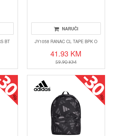
NARUČI
RS BT
JY1058 RANAC CL TAPE BPK O
41.93 KM
59.90 KM