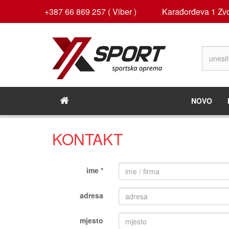
+387 66 869 257 ( Viber )
Karađorđeva 1 Zvo
NOVO
KONTAKT
ime *
adresa
mjesto