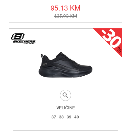
95.13 KM
135.90 KM
VELIČINE
37
38
39
40