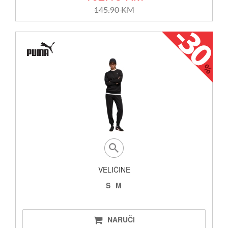
145.90 KM
VELIČINE
S
M
NARUČI