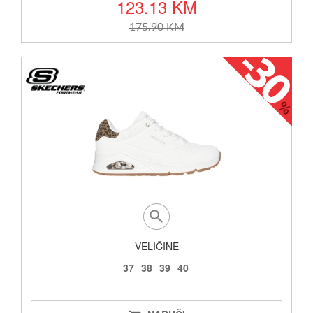
123.13 KM
175.90 KM
VELIČINE
37
38
39
40