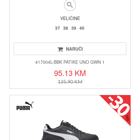
VELIČINE
37
38
39
40
NARUČI
417004L-BBK PATIKE UNO GWN 1
95.13 KM
135.90 KM