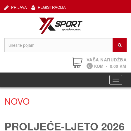
PRIJAVA
REGISTRACIJA
VAŠA NARUDŽBA
0
KOM
-
0.00
KM
Navigaci
NOVO
PROLJEĆE-LJETO 2026