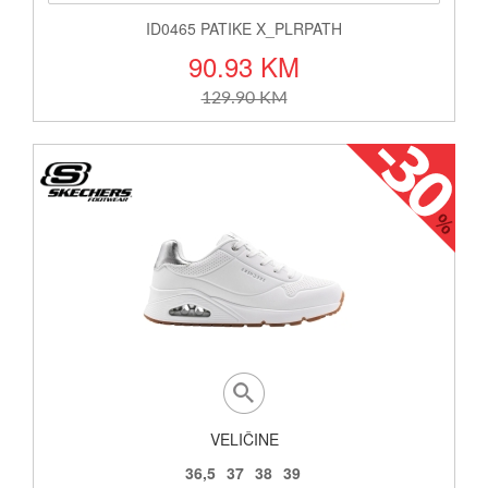
ID0465 PATIKE X_PLRPATH
90.93 KM
129.90 KM
VELIČINE
36,5
37
38
39