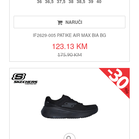
36
36,5
37,5
38
38,5
39
40
NARUČI
IF2629-005 PATIKE AIR MAX BIA BG
123.13 KM
175.90 KM