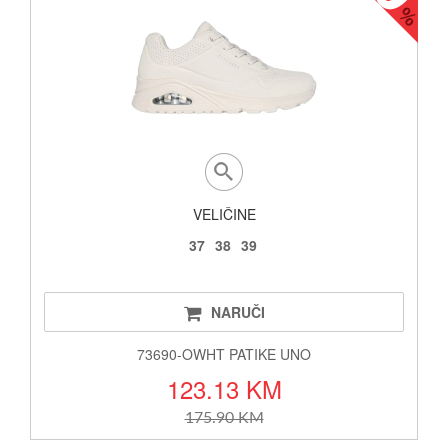
VELIČINE
37
38
39
NARUČI
73690-OWHT PATIKE UNO
123.13 KM
175.90 KM