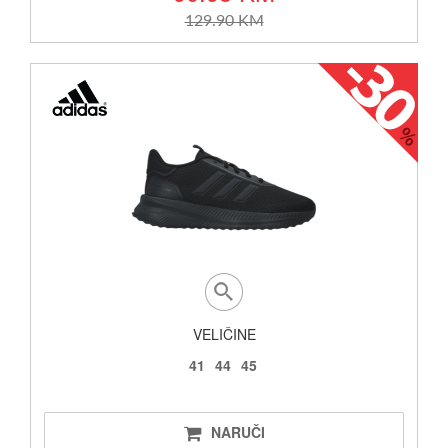
129.90 KM
VELIČINE
41
44
45
NARUČI