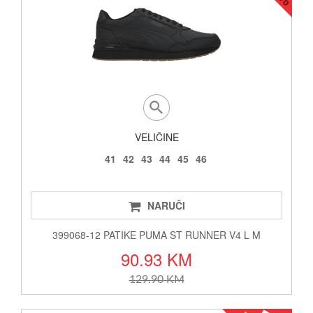
VELIČINE
41
42
43
44
45
46
NARUČI
399068-12 PATIKE PUMA ST RUNNER V4 L M
90.93 KM
129.90 KM