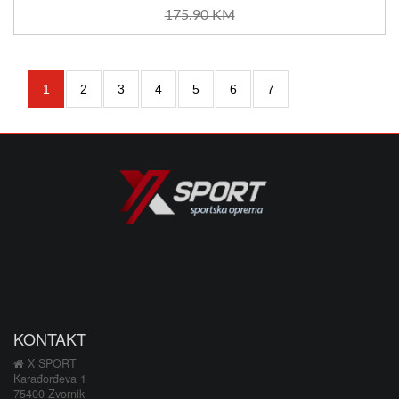
175.90 KM
1
2
3
4
5
6
7
KONTAKT
X SPORT
Karađorđeva 1
75400 Zvornik