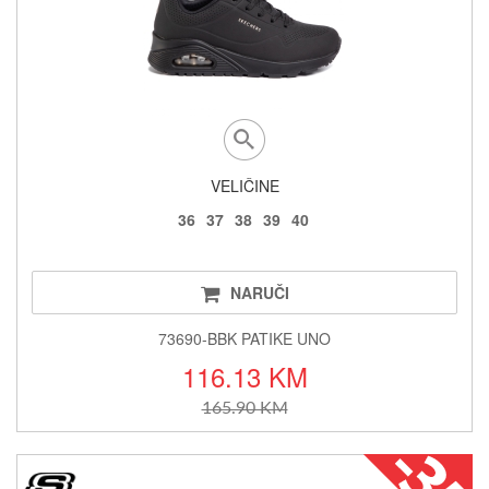
VELIČINE
36
37
38
39
40
NARUČI
73690-BBK PATIKE UNO
116.13 KM
165.90 KM