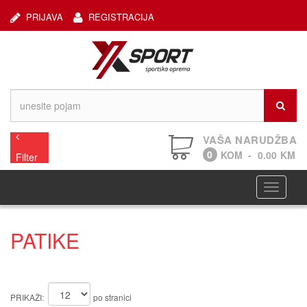
PRIJAVA
REGISTRACIJA
VAŠA NARUDŽBA
0
KOM
-
0.00
KM
Filter
Navigaci
PATIKE
PRIKAŽI:
po stranici