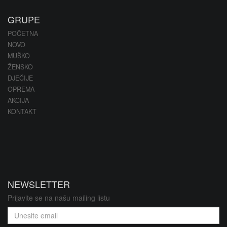
GRUPE
POČETNA
NOVO
MUŠKO
ŽENSKO
DJEČIJE
OPREMA
AKCIJA
KONTAKT
NEWSLETTER
Prijavite se na našu mailing listu