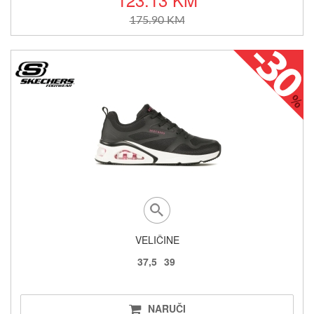
175.90 KM
VELIČINE
37,5
39
NARUČI