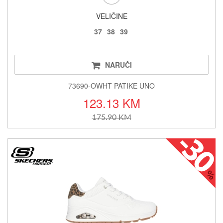
VELIČINE
37
38
39
NARUČI
73690-OWHT PATIKE UNO
123.13 KM
175.90 KM