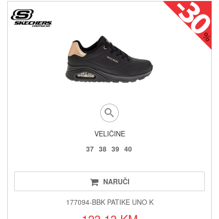
VELIČINE
37
38
39
40
NARUČI
177094-BBK PATIKE UNO K
123.13 KM