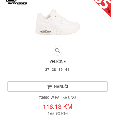
VELIČINE
37
38
39
41
NARUČI
73690-W PATIKE UNO
116.13 KM
165.90 KM