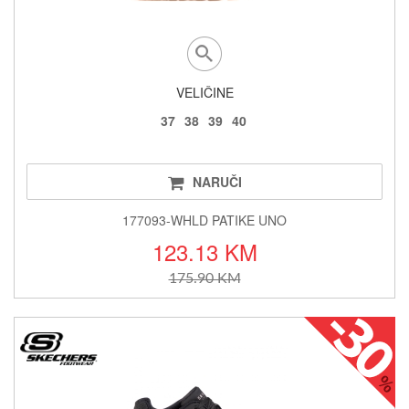
VELIČINE
37
38
39
40
NARUČI
177093-WHLD PATIKE UNO
123.13 KM
175.90 KM