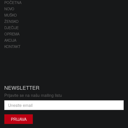
POČETNA
NOVO
MUŠKO
ŽENSKO
DJEČIJE
OPREMA
AKCIJA
KONTAKT
NEWSLETTER
Prijavite se na našu mailing listu
PRIJAVA