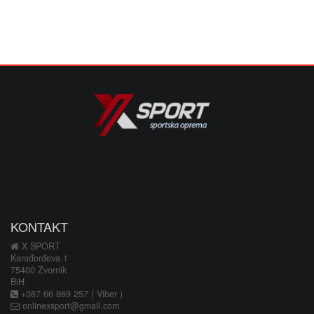
KONTAKT
X SPORT
Karađorđeva 1
75400 Zvornik
BiH
+387 66 869 257 ( Viber )
onlinexsport@gmail.com