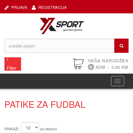
PRIJAVA
REGISTRACIJA
VAŠA NARUDŽBA
0
KOM
-
0.00
KM
Filter
Navigaci
PATIKE ZA FUDBAL
PRIKAŽI:
po stranici