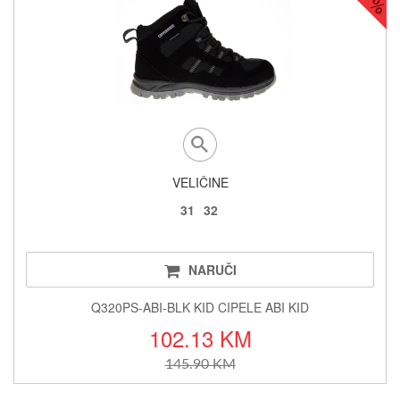
VELIČINE
31
32
NARUČI
Q320PS-ABI-BLK KID CIPELE ABI KID
102.13 KM
145.90 KM