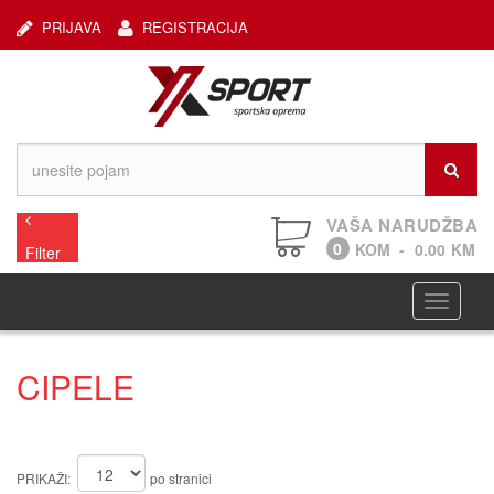
PRIJAVA
REGISTRACIJA
VAŠA NARUDŽBA
0
KOM
-
0.00
KM
Filter
Navigaci
CIPELE
PRIKAŽI:
po stranici