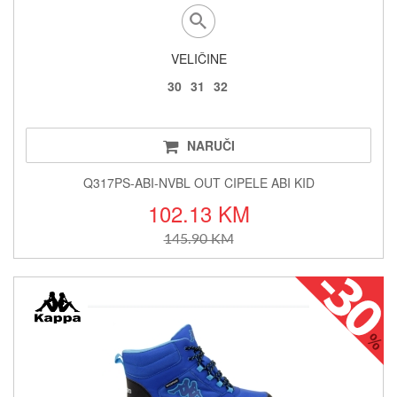
VELIČINE
30
31
32
NARUČI
Q317PS-ABI-NVBL OUT CIPELE ABI KID
102.13 KM
145.90 KM