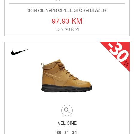
303493L-NVPR CIPELE STORM BLAZER
97.93 KM
139.90 KM
VELIČINE
30
31
34