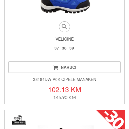
VELIČINE
37
38
39
NARUČI
38184DW-A0K CIPELE MANAKEN
102.13 KM
145.90 KM