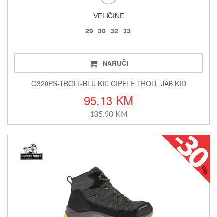
VELIČINE
29
30
32
33
NARUČI
Q320PS-TROLL-BLU KID CIPELE TROLL JAB KID
95.13 KM
135.90 KM