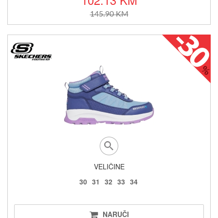
145.90 KM
VELIČINE
30
31
32
33
34
NARUČI