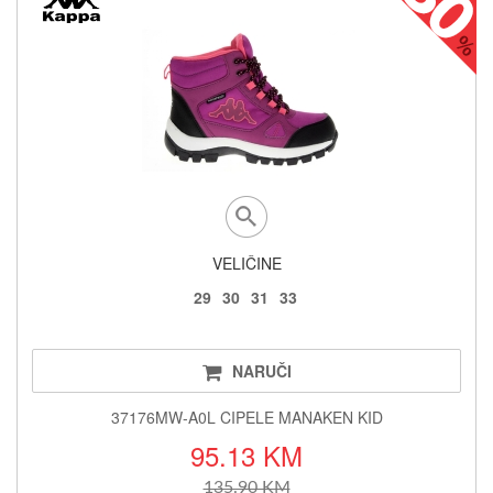
VELIČINE
29
30
31
33
NARUČI
37176MW-A0L CIPELE MANAKEN KID
95.13 KM
135.90 KM