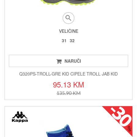
VELIČINE
31
32
NARUČI
Q320PS-TROLL-GRE KID CIPELE TROLL JAB KID
95.13 KM
135.90 KM