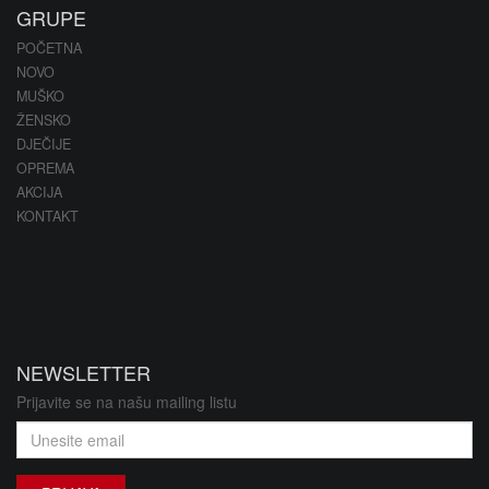
GRUPE
POČETNA
NOVO
MUŠKO
ŽENSKO
DJEČIJE
OPREMA
AKCIJA
KONTAKT
NEWSLETTER
Prijavite se na našu mailing listu