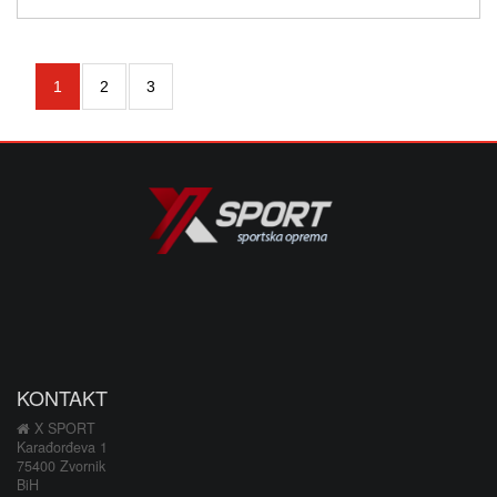
1
2
3
KONTAKT
X SPORT
Karađorđeva 1
75400 Zvornik
BiH