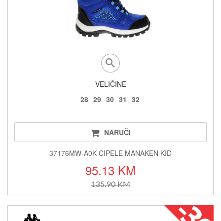
VELIČINE
28
29
30
31
32
NARUČI
37176MW-A0K CIPELE MANAKEN KID
95.13 KM
135.90 KM