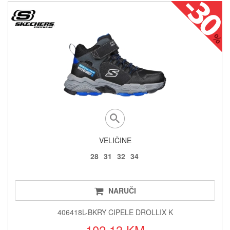
VELIČINE
28
31
32
34
NARUČI
406418L-BKRY CIPELE DROLLIX K
102.13 KM