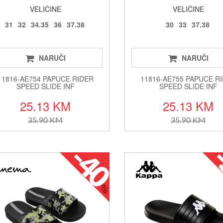
VELIČINE
VELIČINE
31
32
34.35
36
37.38
30
33
37.38
NARUČI
NARUČI
11816-AE754 PAPUCE RIDER
11816-AE755 PAPUCE R
SPEED SLIDE INF
SPEED SLIDE INF
25.13 KM
25.13 KM
35.90 KM
35.90 KM