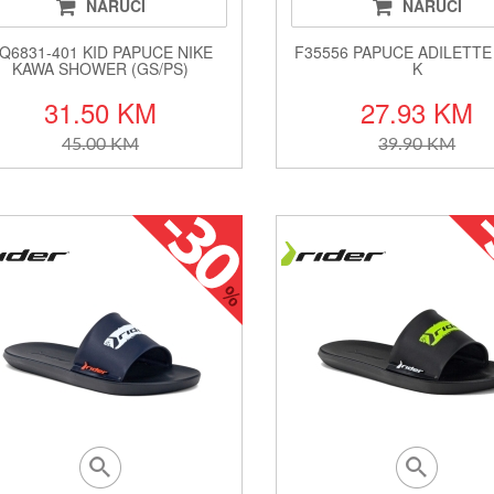
NARUČI
NARUČI
Q6831-401 KID PAPUCE NIKE
F35556 PAPUCE ADILETT
KAWA SHOWER (GS/PS)
K
31.50 KM
27.93 KM
45.00 KM
39.90 KM