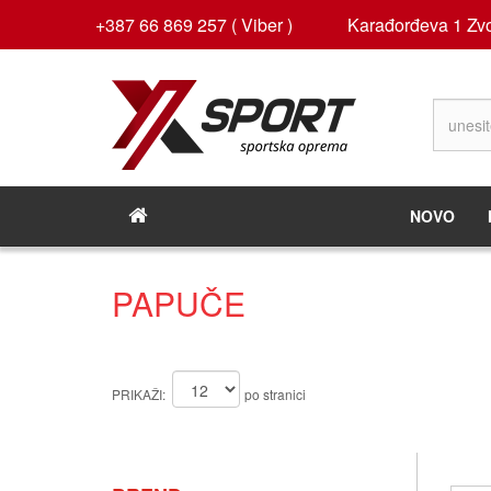
+387 66 869 257 ( Viber )
Karađorđeva 1 Zvo
NOVO
PAPUČE
PRIKAŽI:
po stranici