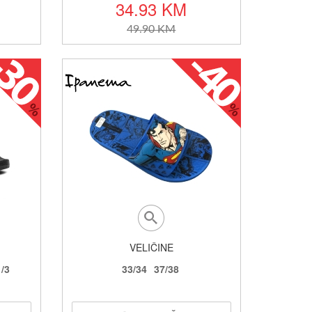
34.93 KM
49.90 KM
VELIČINE
1/3
33/34
37/38