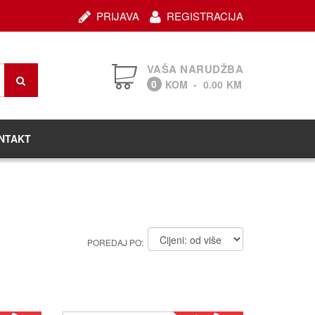
PRIJAVA
REGISTRACIJA
VAŠA NARUDŽBA
0
KOM
-
0.00
KM
NTAKT
POREDAJ PO: