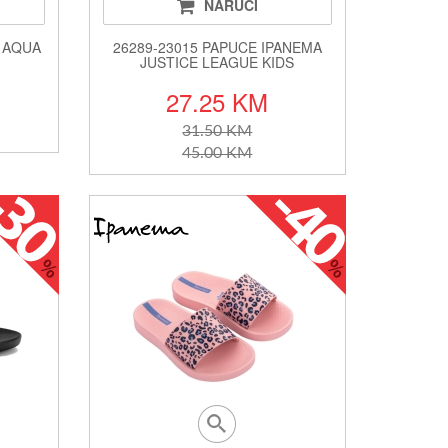
NARUČI
E AQUA
26289-23015 PAPUCE IPANEMA
JUSTICE LEAGUE KIDS
27.25 KM
31.50 KM
45.00 KM