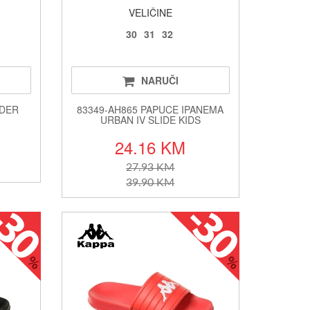
VELIČINE
30
31
32
NARUČI
IDER
83349-AH865 PAPUCE IPANEMA
URBAN IV SLIDE KIDS
24.16 KM
27.93 KM
39.90 KM