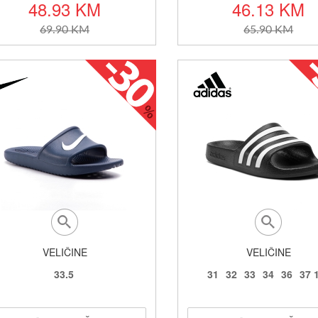
48.93 KM
46.13 KM
69.90 KM
65.90 KM
VELIČINE
VELIČINE
33.5
31
32
33
34
36
37 