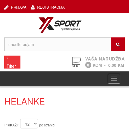
PRIJAVA
REGISTRACIJA
VAŠA NARUDŽBA
0
KOM
-
0.00
KM
Filter
Navigaci
HELANKE
PRIKAŽI:
po stranici