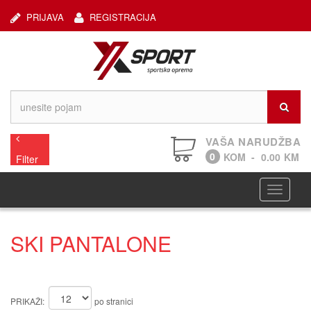
PRIJAVA
REGISTRACIJA
VAŠA NARUDŽBA
0
KOM
-
0.00
KM
Filter
Navigaci
SKI PANTALONE
PRIKAŽI:
po stranici