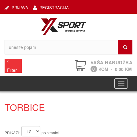
PRIJAVA
REGISTRACIJA
VAŠA NARUDŽBA
0
KOM
-
0.00
KM
Filter
Navigaci
TORBICE
PRIKAŽI:
po stranici