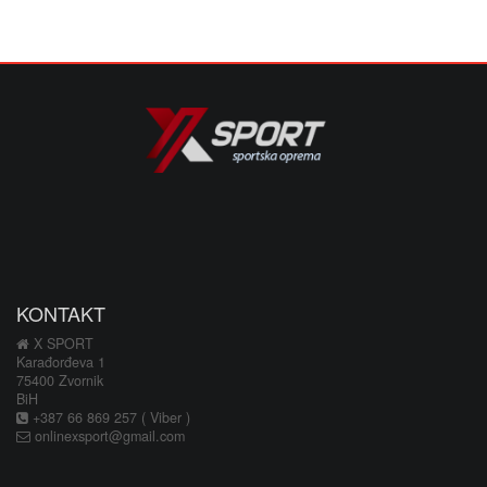
KONTAKT
X SPORT
Karađorđeva 1
75400 Zvornik
BiH
+387 66 869 257 ( Viber )
onlinexsport@gmail.com