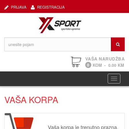
PRIJAVA
REGISTRACIJA
VAŠA NARUDŽBA
0
KOM
-
0.00
KM
Navigaci
VAŠA KORPA
Vaša korpa je trenutno prazna.