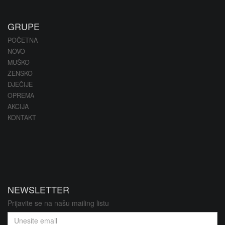
GRUPE
POČETNA
NOVO
MUŠKO
ŽENSKO
DJEČIJE
OPREMA
AKCIJA
KONTAKT
NEWSLETTER
Prijavite se na našu mailing listu