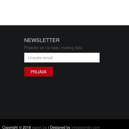
NEWSLETTER
Prijavite se na našu mailing listu
PRIJAVA
Copyright © 2018
xsport.ba
| Designed by
infosistembn.com