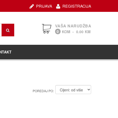
PRIJAVA
REGISTRACIJA
VAŠA NARUDŽBA
0
KOM
-
0.00
KM
NTAKT
POREDAJ PO: