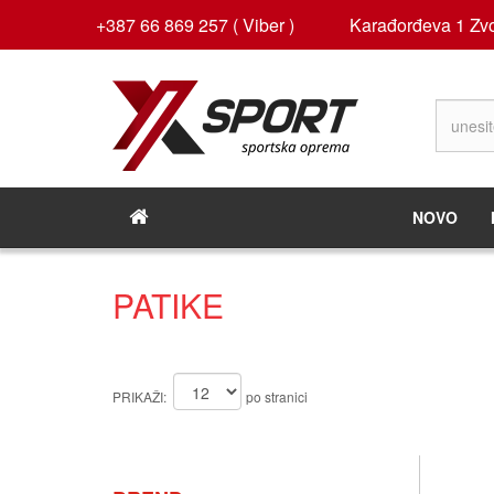
+387 66 869 257 ( Viber )
Karađorđeva 1 Zvo
NOVO
PATIKE
PRIKAŽI:
po stranici