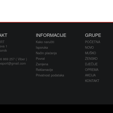
AKT
INFORMACIJE
GRUPE
ORT
Kako naručiti
POČETNA
eva 1
Isporuka
NOVO
ornik
Način plaćanja
MUŠKO
Povrat
ŽENSKO
 869 257 ( Viber )
xsport@gmail.com
Zamjena
DJEČIJE
Reklamacije
OPREMA
Privatnost podataka
AKCIJA
KONTAKT