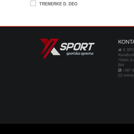
TRENERKE D. DEO
KONT
X SP
Karađorđ
75400 Zv
BiH
+387 66
online