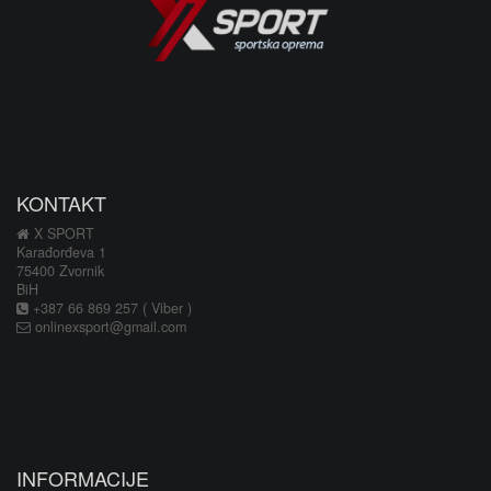
KONTAKT
X SPORT
Karađorđeva 1
75400 Zvornik
BiH
+387 66 869 257 ( Viber )
onlinexsport@gmail.com
INFORMACIJE