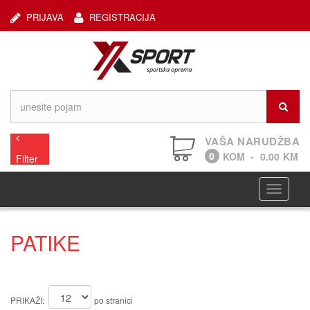
PRIJAVA
REGISTRACIJA
VAŠA NARUDŽBA
0
KOM
-
0.00
KM
Filter
Navigaci
PATIKE
PRIKAŽI:
po stranici